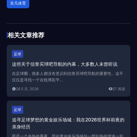
非凡体育
相关文章推荐
足球
这些关于信誉买球吧导航的内幕，大多数人未曾听说
在足球圈，很多人都没有意识到信誉买球吧导航的重要性。这不
仅仅是寻找一个在线博彩平…
28 5 月, 2026
27 阅读
足球
追寻足球梦想的黄金娱乐场城：我在2026世界杯前夜的
亲身经历
那是一个炎热的夏夜，我在黄金娱乐场城与一群狂热的球迷一起