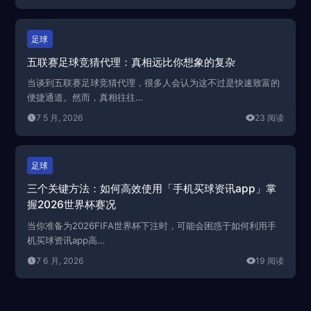
足球
五联赛足球竞猜代理：真相远比你想象的复杂
当谈到五联赛足球竞猜代理，很多人会认为这不过是快速致富的
便捷通道。然而，真相往往…
7 5 月, 2026
23 阅读
足球
三个关键方法：如何高效使用「手机买球资讯app」掌
握2026世界杯赛况
当你准备为2026FIFA世界杯下注时，可能会困惑于如何利用手
机买球资讯app高…
7 6 月, 2026
19 阅读