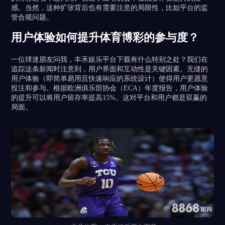
真人娱乐
感。当然，这种扩张背后也有需要注意的局限性，比如平台的监
管合规问题。
棋牌游戏
用户体验如何提升体育博彩的参与度？
一位球迷朋友问我，丰禾娱乐平台下载有什么特别之处？我们在
追踪这条新闻时注意到，用户界面和互动性是关键因素。无缝的
用户体验（即简单易用且快速响应的系统设计）使得用户更愿意
投注和参与。根据欧洲俱乐部协会（ECA）年度报告，用户体验
的提升可以将用户留存率提高15%。这对平台和用户都是双赢的
局面。