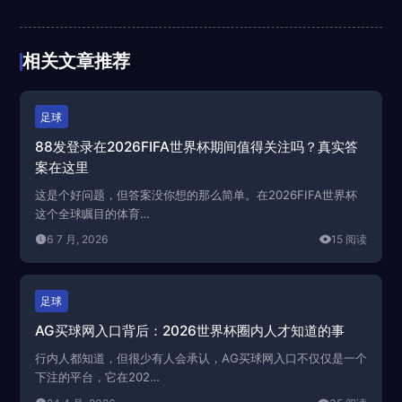
相关文章推荐
足球
88发登录在2026FIFA世界杯期间值得关注吗？真实答
案在这里
这是个好问题，但答案没你想的那么简单。在2026FIFA世界杯
这个全球瞩目的体育…
6 7 月, 2026
15 阅读
足球
AG买球网入口背后：2026世界杯圈内人才知道的事
行内人都知道，但很少有人会承认，AG买球网入口不仅仅是一个
下注的平台，它在202…