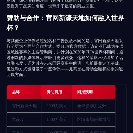
真人娱乐
意到，该公司特别注重与具有全球影响力的赛事进行合作，这不
仅提升了品牌知名度，也带来了显著的商业回报。
棋牌游戏
赞助与合作：官网新濠天地如何融入世界
杯？
与其他企业仅仅通过冠名和广告投放不同的是，官网新濠天地采
取了更为全面的合作方式。据FIFA官方数据，该企业已成为多项
区域性赛事的主要赞助商，并计划在2026年FIFA世界杯期间，通
过创新的多媒体展示来吸引更多观众。这样的策略不仅增加了品
牌曝光度，还为其在未来国际赛事中的进一步扩展奠定了基础。
但这种方式也引发了一些争议——尤其是在赞助金额和回报的透
明度方面。
品牌
赞助费用
回报预期
官网新濠天地
2000万美元
全球影响力提升
竞品A
1500万美元
区域市场份额增加