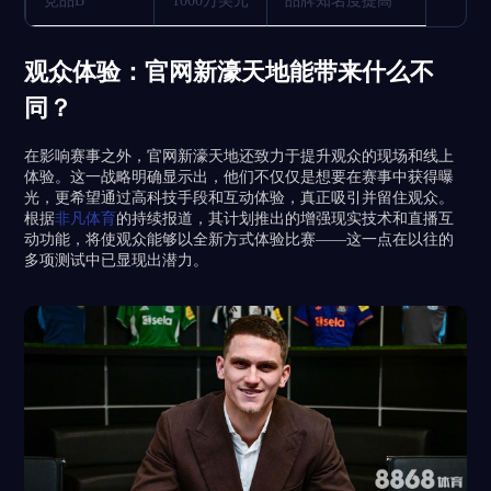
竞品B
1000万美元
品牌知名度提高
观众体验：官网新濠天地能带来什么不
同？
在影响赛事之外，官网新濠天地还致力于提升观众的现场和线上
体验。这一战略明确显示出，他们不仅仅是想要在赛事中获得曝
光，更希望通过高科技手段和互动体验，真正吸引并留住观众。
根据
非凡体育
的持续报道，其计划推出的增强现实技术和直播互
动功能，将使观众能够以全新方式体验比赛——这一点在以往的
多项测试中已显现出潜力。