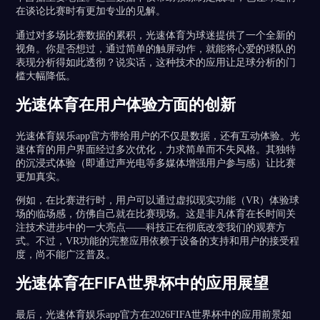
在谈论比赛时有更加专业的见解。
通过对多场比赛数据的累积，光速体育为球迷提供了一个全新的
视角。你是否想过，通过简单的触屏动作，就能将心爱的球队的
表现分析得如此透彻？说实话，这种技术的应用让足球分析的门
槛大幅降低。
光速体育在用户体验方面的创新
光速体育娱乐app官方带给用户的不仅是数据，还有互动体验。光
速体育的用户界面经过多次优化，力求简单而不失风格。其独特
的沉浸式体验（即通过声光电等多媒体增强用户参与感）让比赛
更加真实。
例如，在比赛进行时，用户可以通过虚拟现实功能（VR）体验球
场的临场感，仿佛自己就在比赛现场。这是非凡体育在长时间关
注技术进步中的一大亮点——科技正在彻底改变我们的观赛方
式。不过，VR功能的完整应用依赖于设备的支持和用户的接受程
度，尚不能广泛普及。
光速体育在FIFA世界杯中的应用展望
最后，光速体育娱乐app官方在2026FIFA世界杯中的应用前景如