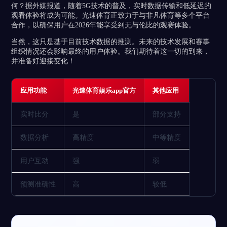
何？据外媒报道，随着5G技术的普及，实时数据传输和低延迟的
观看体验将成为可能。光速体育正致力于与非凡体育等多个平台
合作，以确保用户在2026年能享受到无与伦比的观赛体验。
当然，这只是基于目前技术数据的推测。未来的技术发展和赛事
组织情况还会影响最终的用户体验。我们期待着这一切的到来，
并准备好迎接变化！
应用功能
光速体育娱乐app官方
其他应用
实时比分
是
部分支持
数据分析
高精度
中等精度
用户互动
强
弱
预测准确性
高
较低