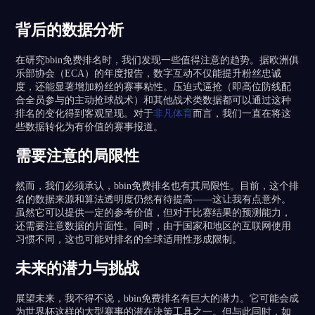
背后的数据分析
在研究bbin免费排名时，我们发现一些值得注意的趋势。据欧洲俱
乐部协会（ECA）的年度报告，数字互动不仅能提升粉丝忠诚
度，还能显著增加粉丝的赛事粘性。压迫式逼抢（即高位防线配
合全员参与的主动抢球战术）和其他战术类数据都可以通过这种
排名的变化得到客观呈现。对于
非凡体育
而言，我们一直在将这
些数据转化为有价值的赛事报道。
需要注意的局限性
然而，我们必须承认，bbin免费排名也有其局限性。目前，这个排
名的数据来源和算法透明度仍然有待提高——这让我有点意外。
虽然它可以提供一定的参考价值，但对于比赛结果的预测能力，
还需要注意数据的片面性。同时，由于国家和地区的互联网使用
习惯不同，这也可能对排名的全球适用性形成限制。
未来的潜力与挑战
展望未来，我不得不说，bbin免费排名有巨大的潜力。它可能会成
为世界杯这样的大型赛事的潜在决策工具之一。但与此同时，如