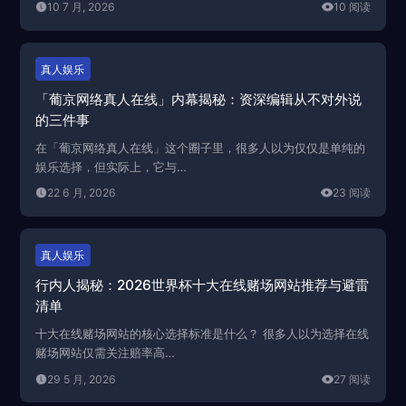
10 7 月, 2026
10 阅读
真人娱乐
「葡京网络真人在线」内幕揭秘：资深编辑从不对外说
的三件事
在「葡京网络真人在线」这个圈子里，很多人以为仅仅是单纯的
娱乐选择，但实际上，它与…
22 6 月, 2026
23 阅读
真人娱乐
行内人揭秘：2026世界杯十大在线赌场网站推荐与避雷
清单
十大在线赌场网站的核心选择标准是什么？ 很多人以为选择在线
赌场网站仅需关注赔率高…
29 5 月, 2026
27 阅读