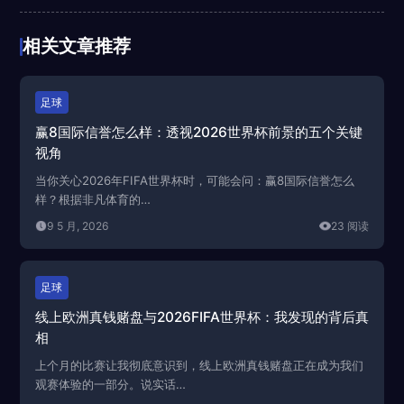
相关文章推荐
足球
赢8国际信誉怎么样：透视2026世界杯前景的五个关键
视角
当你关心2026年FIFA世界杯时，可能会问：赢8国际信誉怎么
样？根据非凡体育的…
9 5 月, 2026
23 阅读
足球
线上欧洲真钱赌盘与2026FIFA世界杯：我发现的背后真
相
上个月的比赛让我彻底意识到，线上欧洲真钱赌盘正在成为我们
观赛体验的一部分。说实话…