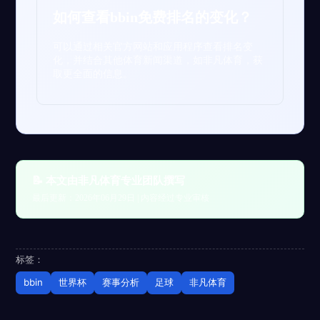
如何查看bbin免费排名的变化？
可以通过相关官方网站和应用程序查看排名变
化，并结合其他体育新闻渠道，如非凡体育，获
取更全面的信息。
📝 本文由非凡体育专业团队撰写
最后更新：2026年06月29日 | 内容经过专业审核
标签：
bbin
世界杯
赛事分析
足球
非凡体育