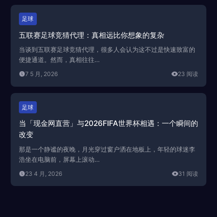
足球
五联赛足球竞猜代理：真相远比你想象的复杂
当谈到五联赛足球竞猜代理，很多人会认为这不过是快速致富的
便捷通道。然而，真相往往…
7 5 月, 2026
23 阅读
足球
当「现金网直营」与2026FIFA世界杯相遇：一个瞬间的
改变
那是一个静谧的夜晚，月光穿过窗户洒在地板上，年轻的球迷李
浩坐在电脑前，屏幕上滚动…
23 4 月, 2026
31 阅读