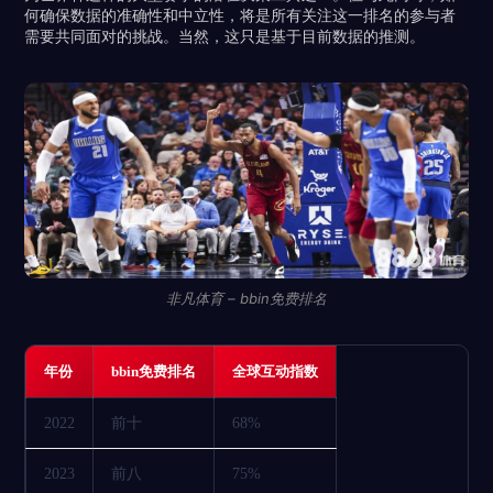
何确保数据的准确性和中立性，将是所有关注这一排名的参与者
需要共同面对的挑战。当然，这只是基于目前数据的推测。
非凡体育 – bbin免费排名
年份
bbin免费排名
全球互动指数
2022
前十
68%
2023
前八
75%