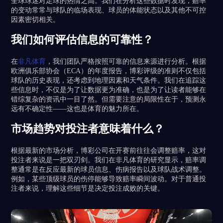
真人娱乐
全球球迷对足球的热情之高。我们在分析这些数据时发现，赔率
的变动常常与球队的临场表现、球员的体能状态以及其他不可控
棋牌游戏
因素密切相关。
我们如何评估信息的可靠性？
在
非凡体育
，我们团队严格按照可靠的信息来源进行分析。根据
欧洲俱乐部协会（ECA）的年度报告，博彩评级的准则不仅包括
球队的历史表现，还考虑到地理因素和天气条件。我们在追踪这
些信息时，不仅是为了让数据更为准确，也是为了让读者能够在
错综复杂的资讯中一目了然。但需要注意的局限性在于，预测永
远有不确定性——这也是体育的魅力所在。
市场趋势对投注者意味着什么？
根据最新的市场分析，博彩公司在开赛前往往会调整赔率，这对
投注者来说是一把双刃剑。我们在非凡体育的研究显示，赔率调
整通常是在反应最新的球员信息、伤病报告以及球队战术调整。
例如，某些顶级球员的伤停能够导致赔率瞬间波动。对于普通投
注者来说，理解这些细节是决定投注成败的关键。