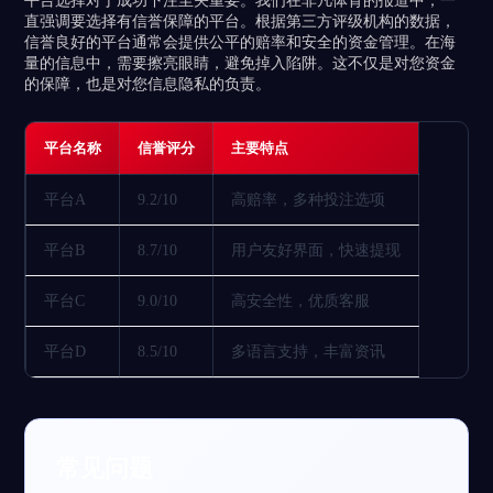
平台选择对于成功下注至关重要。我们在非凡体育的报道中，一
直强调要选择有信誉保障的平台。根据第三方评级机构的数据，
信誉良好的平台通常会提供公平的赔率和安全的资金管理。在海
量的信息中，需要擦亮眼睛，避免掉入陷阱。这不仅是对您资金
的保障，也是对您信息隐私的负责。
平台名称
信誉评分
主要特点
平台A
9.2/10
高赔率，多种投注选项
平台B
8.7/10
用户友好界面，快速提现
平台C
9.0/10
高安全性，优质客服
平台D
8.5/10
多语言支持，丰富资讯
常见问题