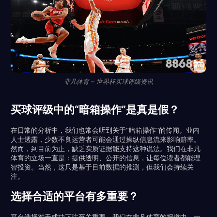
非凡体育 – 世界杯买球评级资讯
买球评级中的“暗箱操作”是真是假？
在日常的分析中，我们也常会听到关于“暗箱操作”的传闻。业内
人士透露，少数不良运营者可能会通过操纵信息流来影响赔率。
然而，到目前为止，缺乏实质证据能支持这种说法。我们在非凡
体育的立场一直是：提供透明、公开的信息，让每位读者都能理
智投资。当然，这只是基于目前数据的推测，但我们会持续关
注。
选择合适的平台有多重要？