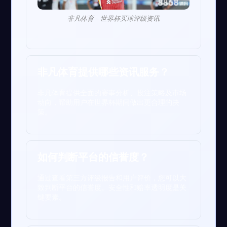
非凡体育 – 世界杯买球评级资讯
非凡体育提供哪些资讯服务？
非凡体育提供全面的赛事分析、投注策略及市场
动向，帮助用户在世界杯期间做出更合理的决
策。
如何判断平台的信誉度？
通过查看第三方评级报告和用户评价，您可以大
致判断平台的信誉度。安全性和赔率透明度是关
键要素。