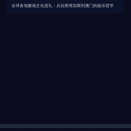
全球各地赌场文化巡礼：从拉斯维加斯到澳门的娱乐哲学
这里是非凡体育( SPORTS)官方网站，非凡体育APP全方面涵盖体