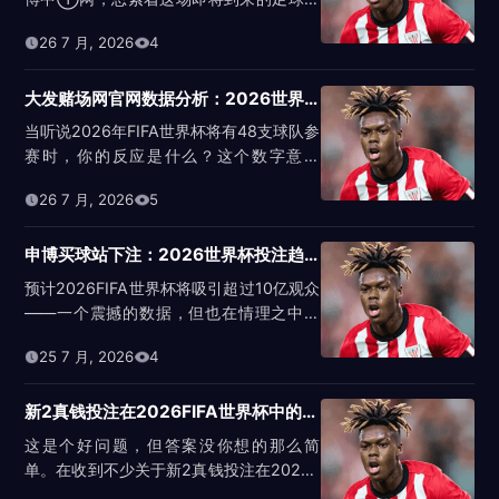
真人娱乐
事——2026FIFA世界杯。博中①网...
棋牌游戏
26 7 月, 2026
4
大发赌场网官网数据分析：2026世界杯是否是个转折点？
当听说2026年FIFA世界杯将有48支球队参
赛时，你的反应是什么？这个数字意味
着，比赛场次将增加到104场，...
26 7 月, 2026
5
申博买球站下注：2026世界杯投注趋势与影响
预计2026FIFA世界杯将吸引超过10亿观众
——一个震撼的数据，但也在情理之中。
申博买球站下注这一主题在球迷...
25 7 月, 2026
4
新2真钱投注在2026FIFA世界杯中的价值何在？解读复杂真相
这是个好问题，但答案没你想的那么简
单。在收到不少关于新2真钱投注在2026F
IFA世界杯中的作用的提问后，我们...