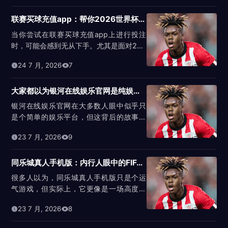
联赛买球充值app：帮你2026世界杯之前做好准备的策略
当你尝试在联赛买球充值app上进行投注
时，可能会感到无从下手。尤其是面对202
6FIFA世界杯这样的大赛，策略...
24 7 月, 2026
7
大家都以为银河在线娱乐官网是纯娱乐平台——但其影响力远超想象
银河在线娱乐官网在大多数人眼中似乎只
是个简单的娱乐平台，但这背后的故事远
比你想象的复杂。随着2026FIFA世...
23 7 月, 2026
9
同乐城真人手机版：内行人眼中的FIFA世界杯背后故事
很多人以为，同乐城真人手机版只是个运
气游戏，但实际上，它更像是一场高度策
略的对弈。行内人都知道，只有真正了解
23 7 月, 2026
8
F...