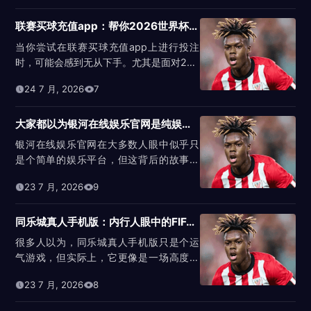
联赛买球充值app：帮你2026世界杯之前做好准备的策略
当你尝试在联赛买球充值app上进行投注
时，可能会感到无从下手。尤其是面对202
6FIFA世界杯这样的大赛，策略...
24 7 月, 2026
7
大家都以为银河在线娱乐官网是纯娱乐平台——但其影响力远超想象
银河在线娱乐官网在大多数人眼中似乎只
是个简单的娱乐平台，但这背后的故事远
比你想象的复杂。随着2026FIFA世...
23 7 月, 2026
9
同乐城真人手机版：内行人眼中的FIFA世界杯背后故事
很多人以为，同乐城真人手机版只是个运
气游戏，但实际上，它更像是一场高度策
略的对弈。行内人都知道，只有真正了解
23 7 月, 2026
8
F...