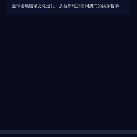
全球各地赌场文化巡礼：从拉斯维加斯到澳门的娱乐哲学
这里是非凡体育( SPORTS)官方网站，非凡体育APP全方面涵盖体