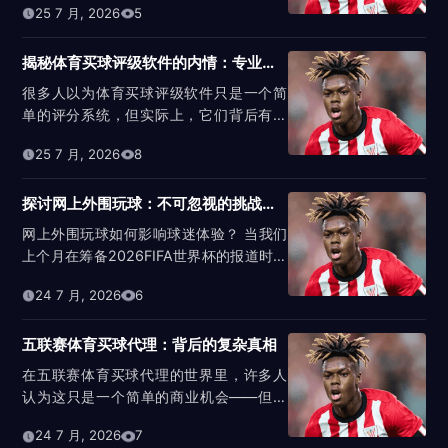
25 7 月, 2026
5
揭秘体育买球评级软件的内情：专业圈子的真正秘密
很多人以为体育买球评级软件只是一个简
单的评分系统，但实际上，它们背后有着
庞大的数据分析和深度算法支持。我们在
25 7 月, 2026
8
非...
探讨网上外围玩球：不可忽视的挑战与机遇
网上外围玩球如何影响球迷体验？ 当我们
上个月在筹备2026FIFA世界杯的报道时，
网上外围玩球这一领域的兴起引...
24 7 月, 2026
6
五联赛体育买球代理：背后的复杂真相
在五联赛体育买球代理的世界里，许多人
认为这只是一个简单的商业机会——但事
实远不止于此。这个行业涉及复杂的法
24 7 月, 2026
7
律、...