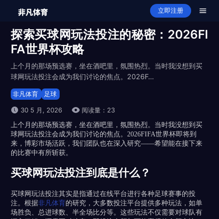
立即注册
探索买球网玩法投注的秘密：2026FI
非凡体育首页
FA世界杯攻略
非凡体育产品
上个月的那场预选赛，坐在酒吧里，氛围热烈。当时我没想到买
球网玩法投注会成为我们讨论的焦点。2026F…
选择非凡体育
非凡体育
足球
非凡体育下载
30 5 月, 2026
阅读量：23
上个月的那场预选赛，坐在酒吧里，氛围热烈。当时我没想到买
非凡体育APP下载
非凡体育动态
球网玩法投注会成为我们讨论的焦点。2026FIFA世界杯即将到
非凡全站APP下载
来，博彩市场活跃，我们团队也在深入研究——希望能在接下来
非凡体育故事
的比赛中有所斩获。
买球网玩法投注到底是什么？
足球
篮球
买球网玩法投注其实是指通过在线平台进行各种足球赛事的投
注。根据
非凡体育
的研究，大多数投注平台提供多种玩法，如单
电竞
场胜负、总进球数、半全场比分等。这些玩法不仅需要对球队有