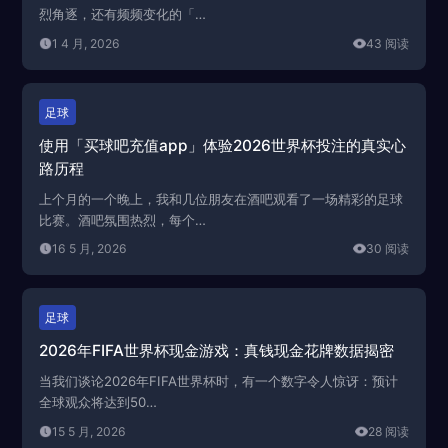
烈角逐，还有频频变化的「…
1 4 月, 2026
43 阅读
足球
使用「买球吧充值app」体验2026世界杯投注的真实心
路历程
上个月的一个晚上，我和几位朋友在酒吧观看了一场精彩的足球
比赛。酒吧氛围热烈，每个…
16 5 月, 2026
30 阅读
足球
2026年FIFA世界杯现金游戏：真钱现金花牌数据揭密
当我们谈论2026年FIFA世界杯时，有一个数字令人惊讶：预计
全球观众将达到50…
15 5 月, 2026
28 阅读