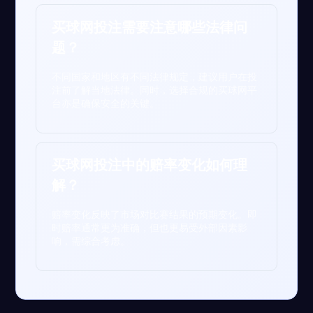
买球网投注需要注意哪些法律问
题？
不同国家和地区有不同法律规定，建议用户在投
注前了解当地法律。同时，选择合规的买球网平
台亦是确保安全的关键。
买球网投注中的赔率变化如何理
解？
赔率变化反映了市场对比赛结果的预期变化。即
时赔率通常更为准确，但也更易受外部因素影
响，需综合考虑。