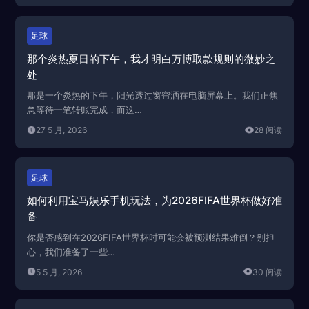
足球
那个炎热夏日的下午，我才明白万博取款规则的微妙之
处
那是一个炎热的下午，阳光透过窗帘洒在电脑屏幕上。我们正焦
急等待一笔转账完成，而这…
27 5 月, 2026
28 阅读
足球
如何利用宝马娱乐手机玩法，为2026FIFA世界杯做好准
备
你是否感到在2026FIFA世界杯时可能会被预测结果难倒？别担
心，我们准备了一些…
5 5 月, 2026
30 阅读