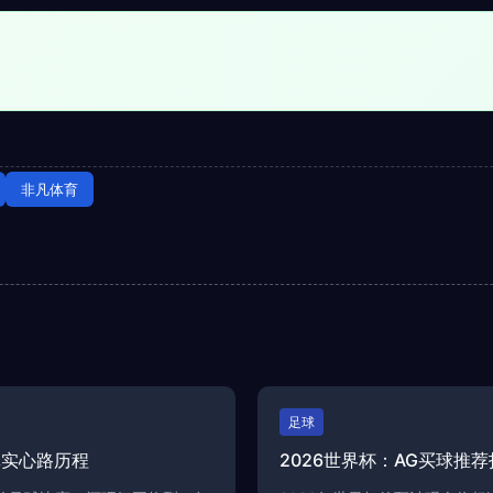
非凡体育
足球
真实心路历程
2026世界杯：AG买球推