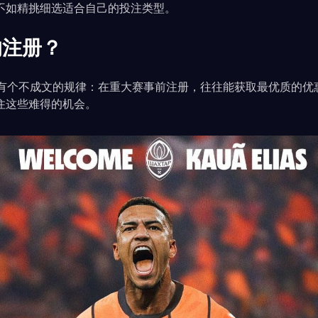
不如精挑细选适合自己的投注类型。
的注册？
圈子里有个不成文的规律：在重大赛事前注册，往往能获取最优质的
住这些难得的机会。