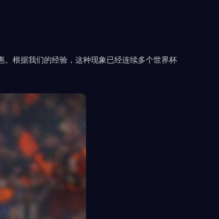
优惠。根据我们的经验，这种现象已经连续多个世界杯