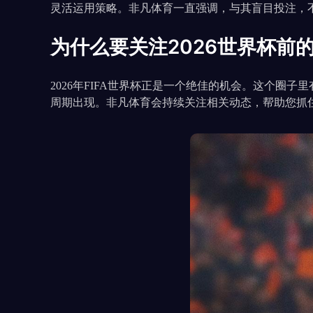
灵活运用策略。非凡体育一直强调，与其盲目投注，
为什么要关注2026世界杯前
2026年FIFA世界杯正是一个绝佳的机会。这个
周期出现。非凡体育会持续关注相关动态，帮助您抓