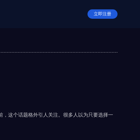
载
非凡体育动态
非凡体育故事
立即注册
PP下载
足球
PP下载
篮球
电竞
真人娱乐
棋牌游戏
事前，这个话题格外引人关注。很多人以为只要选择一