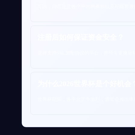
可以，但需注意各个平台的条款以及可能导致
注册后如何保证资金安全？
选择支持SSL加密协议的平台，并经常更换
为什么2026世界杯是个好机会
世界杯期间，各平台竞争激烈，通常会推出丰