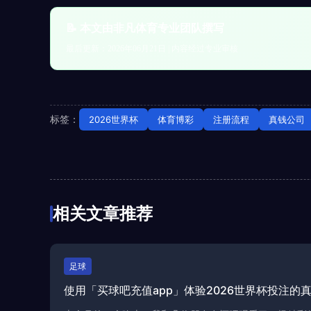
📝 本文由非凡体育专业团队撰写
最后更新：2026年06月21日 | 内容经过专业审核
标签：
2026世界杯
体育博彩
注册流程
真钱公司
相关文章推荐
足球
使用「买球吧充值app」体验2026世界杯投注的