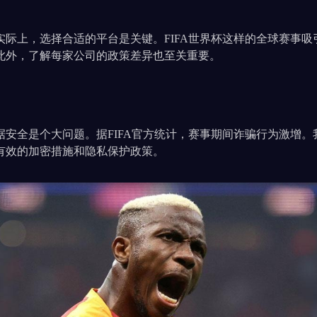
际上，选择合适的平台是关键。FIFA世界杯这样的全球赛事
此外，了解每家公司的政策差异也至关重要。
安全是个大问题。据FIFA官方统计，赛事期间诈骗行为激增
有效的加密措施和隐私保护政策。