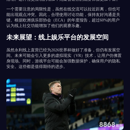
一个需要注意的局限性是，虽然在线交流可以拉近距离，但也可
能出现观点冲突。因此，合理使用讨论功能，保持友好沟通是关
键。根据欧洲俱乐部协会（ECA）的年度报告，超过60%的用户
认为线上社交功能增加了他们的观赛乐趣。
未来展望：线上娱乐平台的发展空间
虽然永利线上直营已经为2026世界杯做好了准备，但仍有发展空
间。未来可能会引入更多的虚拟现实（VR）技术，让用户仿佛置
身现场。同时，游戏平台可能会加强数据保护，确保用户的隐私
安全。这些都是值得期待的进步。