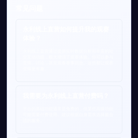
常见问题
永利线上直营如何提升我的观赛
体验？
永利线上直营通过提供实时数据分析和丰富的社
交互动功能，极大增强了观赛体验。你可以参与
竞猜、讨论，甚至观看赛事回放。这些都让观赛
变得更有趣。
我需要为永利线上直营付费吗？
平台的基础功能通常是免费的，但某些高级功能
可能需要付费使用。建议根据自身需求选择最合
适的服务。