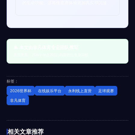
的互动功能。这将使观赛体验更加真实和沉浸。
📝 本文由非凡体育专业团队撰写
最后更新：2026年06月26日 | 内容经过专业审核
标签：
2026世界杯
在线娱乐平台
永利线上直营
足球观赛
非凡体育
相关文章推荐