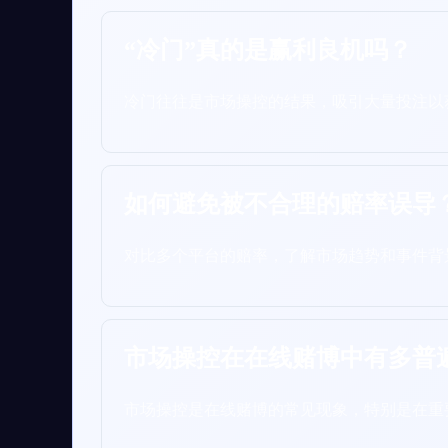
“冷门”真的是赢利良机吗？
冷门往往是市场操控的结果，吸引大量投注以
如何避免被不合理的赔率误导
对比多个平台的赔率，了解市场趋势和事件背
市场操控在在线赌博中有多普
市场操控是在线赌博的常见现象，特别是在重