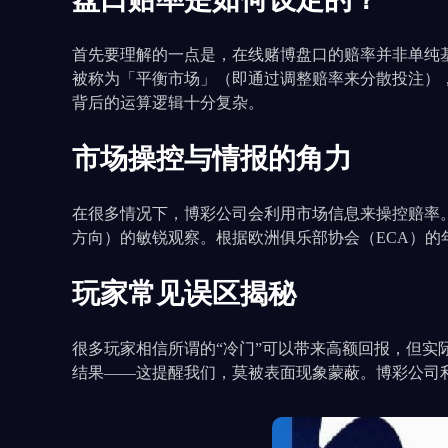
首先要理解的一点是，在线赌博盘口的赔率并非单纯
被称为「平衡市场」（即通过调整赔率来分散投注），
背后的运算逻辑十分复杂。
市场操控与情报的角力
在很多情况下，博彩公司会利用市场信息来操控赔率
方向）的敏锐观察。根据欧洲俱乐部协会（ECA）
玩家常见误区揭秘
很多玩家相信所谓的“冷门”可以带来高额回报，但实
结果——这提醒我们，莫被表面现象蒙蔽。博彩公司