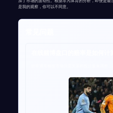
加了市场的波动性。根据非凡体育的分析，即便是最
是我的观察，你可以不同意。
常见问题
在线赌博盘口的赔率是如何计
赔率通常根据市场供需关系和投注量来调整，