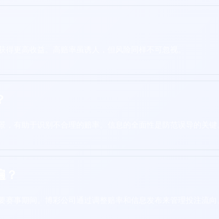
获得更高收益。高赔率虽诱人，但风险同样不可忽视。
？
景，有助于识别不合理的赔率。信息的全面性是防范误导的关键
遍？
要赛事期间。博彩公司通过调整赔率和信息发布来管理投注流向