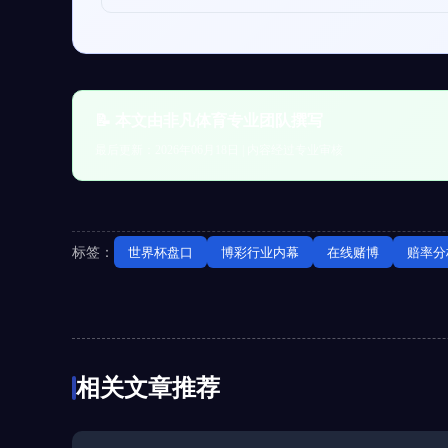
📝 本文由非凡体育专业团队撰写
最后更新：2026年06月18日 | 内容经过专业审核
标签：
世界杯盘口
博彩行业内幕
在线赌博
赔率分
相关文章推荐