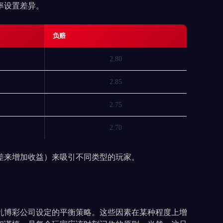
率设置差异。
负赔
2.80
2.85
2.75
2.70
差来增加收益）来吸引不同类型的玩家。
乱博彩公司设定的平衡策略。这些因素在某种程度上增