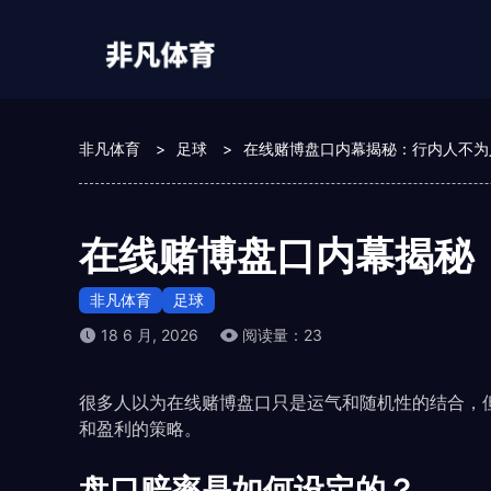
非凡体育
>
足球
>
在线赌博盘口内幕揭秘：行内人不为
在线赌博盘口内幕揭秘
非凡体育
足球
18 6 月, 2026
阅读量：23
很多人以为在线赌博盘口只是运气和随机性的结合，
和盈利的策略。
盘口赔率是如何设定的？