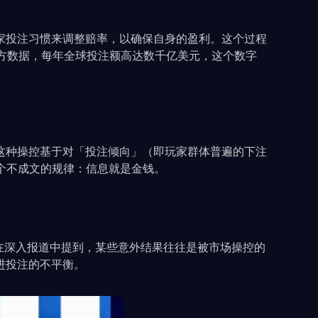
家投注习惯来调整赔率，以确保自身的盈利。这个过程
官方数据，每年全球投注额高达数千亿美元，这个数字
这种操控基于对「投注倾向」（即玩家群体普遍的下注
个不成文的规律：信息就是金钱。
在深入报道中提到，某些意外结果往往是被市场操控的
进投注的不平衡。