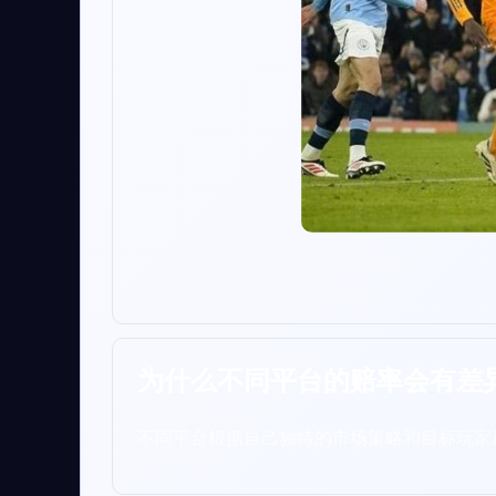
为什么不同平台的赔率会有差
不同平台根据自己独特的市场策略和目标玩家