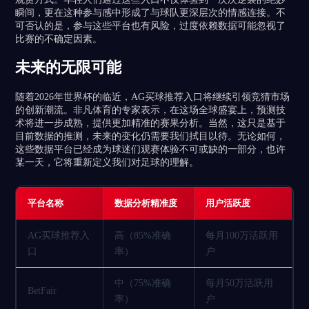
瞬间，更在这种参与感中形成了与球队更深层次的情感连接。不
可否认的是，参与这些平台也有风险，过度依赖数据可能忽视了
比赛的不确定因素。
未来的无限可能
随着2026年世界杯的临近，AG买球推荐入口将继续引领竞猜市场
的创新潮流。非凡体育的专家表示，在这场全球盛宴上，预测技
术将进一步成熟，提供更加精准的赛果分析。当然，这只是基于
目前数据的推测，未来的变化仍需要我们拭目以待。无论如何，
这些数据平台已经成为球迷们观赛体验不可或缺的一部分，也许
某一天，它将重新定义我们对足球的理解。
平台名称
数据分析精准度
用户活跃度
AG买球推荐入
高（85%准确
每月100万活跃用
口
率）
户
中（75%准确
每月50万活跃用
BetFair
率）
户