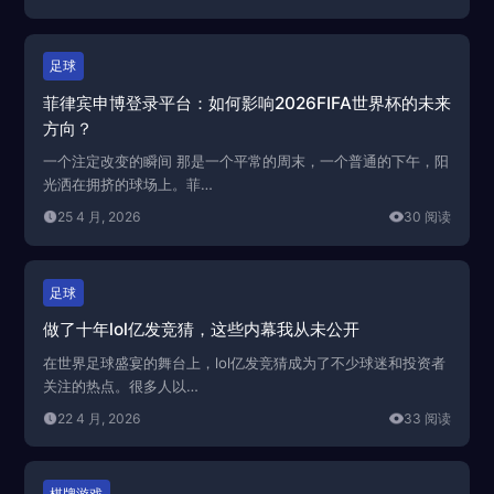
足球
菲律宾申博登录平台：如何影响2026FIFA世界杯的未来
方向？
一个注定改变的瞬间 那是一个平常的周末，一个普通的下午，阳
光洒在拥挤的球场上。菲…
25 4 月, 2026
30 阅读
足球
做了十年lol亿发竞猜，这些内幕我从未公开
在世界足球盛宴的舞台上，lol亿发竞猜成为了不少球迷和投资者
关注的热点。很多人以…
22 4 月, 2026
33 阅读
棋牌游戏