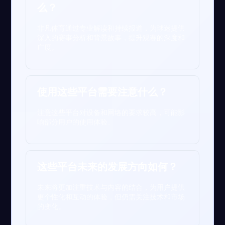
么？
非凡体育通过专业解读和持续报道，为球迷提供
深入的赛事分析和背景故事，提升观赛的深度和
广度。
使用这些平台需要注意什么？
注意这些平台对设备和网络的要求较高，可能影
响部分用户的使用体验。
这些平台未来的发展方向如何？
未来将更加注重技术与内容的结合，为用户提供
更个性化和互动的体验，但仍需关注技术和市场
的变化。