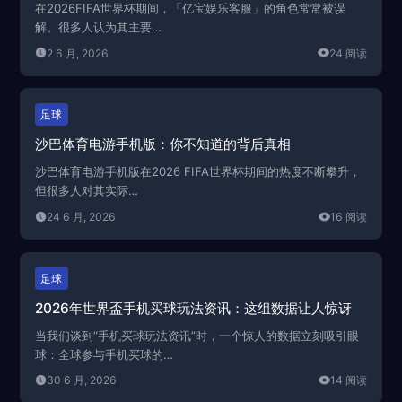
在2026FIFA世界杯期间，「亿宝娱乐客服」的角色常常被误
解。很多人认为其主要…
2 6 月, 2026
24 阅读
足球
沙巴体育电游手机版：你不知道的背后真相
沙巴体育电游手机版在2026 FIFA世界杯期间的热度不断攀升，
但很多人对其实际…
24 6 月, 2026
16 阅读
足球
2026年世界盃手机买球玩法资讯：这组数据让人惊讶
当我们谈到“手机买球玩法资讯”时，一个惊人的数据立刻吸引眼
球：全球参与手机买球的…
30 6 月, 2026
14 阅读