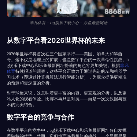
非凡体育 – bg娱乐下载中心 – 乐鱼最新网址
从数字平台看2026世界杯的未来
2026年世界杯将首次在三个国家举行——美国、加拿大和墨西
哥。这不仅是地理上的扩展，也是数字平台的一次革命性挑战。b
g娱乐下载中心和乐鱼最新网址扮演的角色将更加关键。根据
非凡
体育
持续报道的观察，这些平台正致力于通过先进的AI和机器学
习技术（即通过计算机算法进行智能分析），为观众提供更精准
的预测和更深度的分析。
对于球迷来说，这意味着更丰富的内容、更直观的分析，以及更
私人化的观看体验。比赛不再只是对抗——而是一次次数据与技
术的完美结合。
数字平台的竞争与合作
在数字平台的竞争中，bg娱乐下载中心和乐鱼最新网址各自发挥
着独特的优势。然而，它们也面临着相似的挑战。一个显而易见