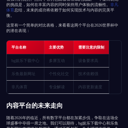
的挑战是，如何在丰富内容的同时保持用户体验的流畅性。
非凡
体育
总结，未来的成功将依赖于如何实现技术与内容的完美平
衡。
这里有一个简单的对比表格，来看看这两个平台在2026世界杯中
的潜在表现：
平台名称
主要优势
需要注意的限制
bg娱乐下载中心
多屏互动
设备要求高
乐鱼最新网址
个性化社交
技术依赖强
非凡体育
专业解读
内容更新速度
内容平台的未来走向
随着2026年的临近，所有数字平台都在加紧步伐，争取在这场全
球盛事中夺得一席之地。我们可以期待，bg娱乐下载中心和乐鱼