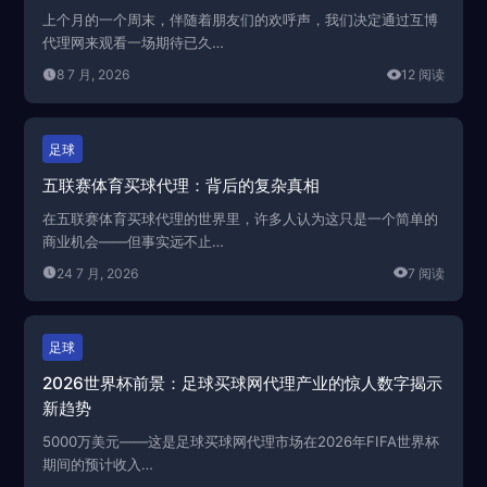
上个月的一个周末，伴随着朋友们的欢呼声，我们决定通过互博
代理网来观看一场期待已久…
8 7 月, 2026
12 阅读
足球
五联赛体育买球代理：背后的复杂真相
在五联赛体育买球代理的世界里，许多人认为这只是一个简单的
商业机会——但事实远不止…
24 7 月, 2026
7 阅读
足球
2026世界杯前景：足球买球网代理产业的惊人数字揭示
新趋势
5000万美元——这是足球买球网代理市场在2026年FIFA世界杯
期间的预计收入…