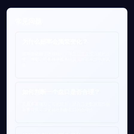
常见问题
为什么赔率会频繁变化？
赔率变化源于市场动向、球队信息及投注量的改
变。博彩公司会根据最新情况调整赔率以平衡风
险。
如何判断一个盘口是否合理？
查看多家博彩公司的赔率，结合历史数据和当前
赛事背景可以更好地判断盘口的合理性。