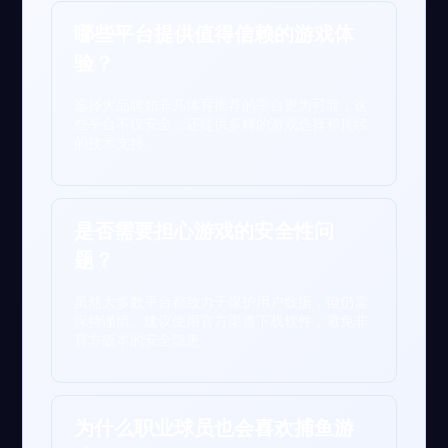
哪些平台提供值得信赖的游戏体
验？
选择大品牌如非凡体育推荐的平台更为可靠，这
些平台不仅安全，还提供多样的游戏选择和持续
的技术支持。
是否需要担心游戏的安全性问
题？
虽然大多数平台都致力于保护用户数据，但仍需
保持谨慎。建议使用官方渠道下载软件，避免非
官方版本的安全隐患。
为什么职业球员也会喜欢捕鱼游