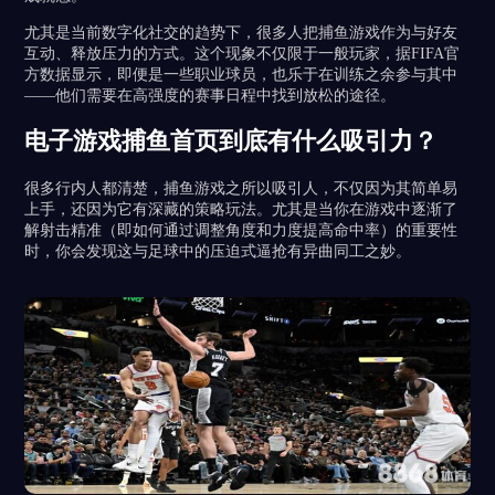
真人娱乐
尤其是当前数字化社交的趋势下，很多人把捕鱼游戏作为与好友
棋牌游戏
互动、释放压力的方式。这个现象不仅限于一般玩家，据FIFA官
方数据显示，即便是一些职业球员，也乐于在训练之余参与其中
——他们需要在高强度的赛事日程中找到放松的途径。
电子游戏捕鱼首页到底有什么吸引力？
很多行内人都清楚，捕鱼游戏之所以吸引人，不仅因为其简单易
上手，还因为它有深藏的策略玩法。尤其是当你在游戏中逐渐了
解射击精准（即如何通过调整角度和力度提高命中率）的重要性
时，你会发现这与足球中的压迫式逼抢有异曲同工之妙。