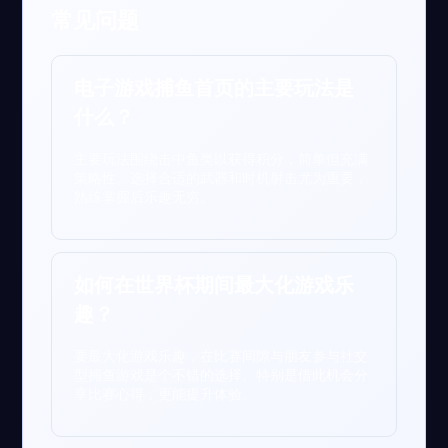
常见问题
电子游戏捕鱼首页的主要玩法是
什么？
主要玩法围绕击中鱼类以获得积分，简单但充满
策略性。选择合适的武器和时机射击尤为重要，
熟练掌握后乐趣无穷。
如何在世界杯期间最大化游戏乐
趣？
要最大化游戏乐趣，在比赛间隙与朋友参与社交
型捕鱼游戏是个不错的选择。特别是借此机会分
享比赛心得，更能提升体验。