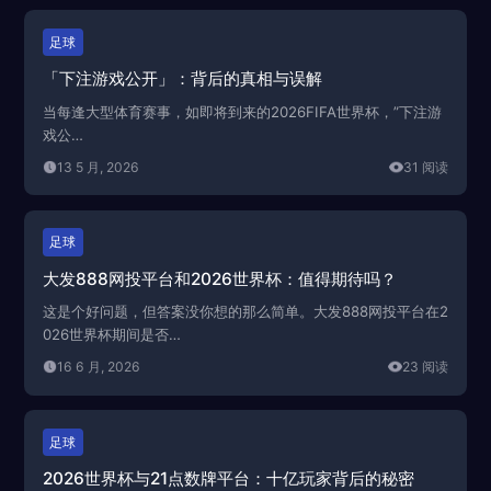
足球
「下注游戏公开」：背后的真相与误解
当每逢大型体育赛事，如即将到来的2026FIFA世界杯，”下注游
戏公…
13 5 月, 2026
31 阅读
足球
大发888网投平台和2026世界杯：值得期待吗？
这是个好问题，但答案没你想的那么简单。大发888网投平台在2
026世界杯期间是否…
16 6 月, 2026
23 阅读
足球
2026世界杯与21点数牌平台：十亿玩家背后的秘密