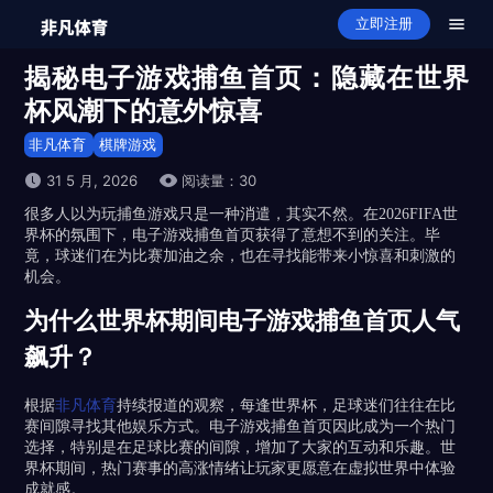
立即注册
揭秘电子游戏捕鱼首页：隐藏在世界
非凡体育首页
杯风潮下的意外惊喜
非凡体育产品
非凡体育
棋牌游戏
31 5 月, 2026
阅读量：30
选择非凡体育
很多人以为玩捕鱼游戏只是一种消遣，其实不然。在2026FIFA世
界杯的氛围下，电子游戏捕鱼首页获得了意想不到的关注。毕
非凡体育下载
竟，球迷们在为比赛加油之余，也在寻找能带来小惊喜和刺激的
机会。
非凡体育APP下载
非凡体育动态
为什么世界杯期间电子游戏捕鱼首页人气
非凡全站APP下载
非凡体育故事
飙升？
足球
根据
非凡体育
持续报道的观察，每逢世界杯，足球迷们往往在比
篮球
赛间隙寻找其他娱乐方式。电子游戏捕鱼首页因此成为一个热门
选择，特别是在足球比赛的间隙，增加了大家的互动和乐趣。世
电竞
界杯期间，热门赛事的高涨情绪让玩家更愿意在虚拟世界中体验
成就感。