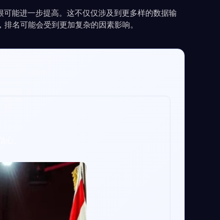
很可能进一步提高。这不仅仅涉及到更多样的数据输
，排名可能会受到更加复杂的因素影响。
信心。