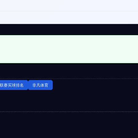
联赛买球排名
非凡体育