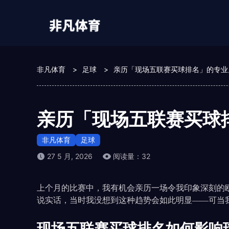
非凡体育
>
足球
>
亲历「现场五联赛买球排名」的专业
亲历「现场五联赛买球
非凡体育
足球
27 5 月, 2026
阅读量：32
上个月的比赛中，我有机会亲历一场令我印象深刻的
说实话，当时我没想到这种趋势会如此明显——可当
现场五联赛买球排名如何影响