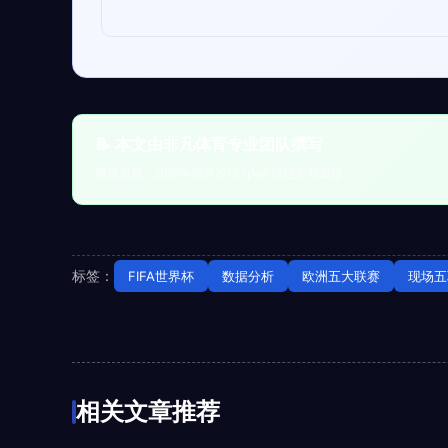
📝 本文由非凡体育专业团队撰写
最后更新：2026年05月27日 | 内容经过专业审核
标签：
FIFA世界杯
数据分析
欧洲五大联赛
现场五
相关文章推荐