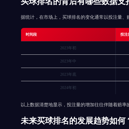
买球排名的背后有哪些数据支
据统计，在市场上，买球排名的变化通常以投注量、
时间段
投注
2023年初
2023年中
2023年底
2024年初
以上数据清楚地显示，投注量的增加往往伴随着赔率
未来买球排名的发展趋势如何