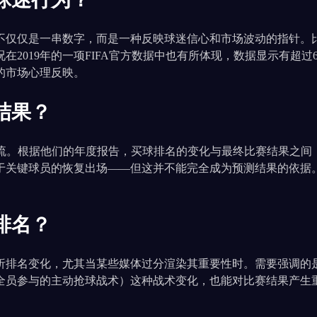
不仅仅是一串数字，而是一种反映球迷信心和市场波动的指针。
2019年的一项FIFA官方数据中也有所体现，数据显示有超过
的市场心理反映。
结果？
交流。根据他们的年度报告，买球排名的变化与最终比赛结果之间
于关键球员的恢复出场——但这并不能完全成为预测结果的依据
排名？
析排名变化，尤其当某些媒体过分渲染其重要性时。需要强调的
全员参与的主动抢球战术）这种战术变化，也能对比赛结果产生