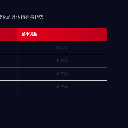
变化的具体指标与趋势。
赔率调整
0.05%
0.15%
0.20%
0.25%