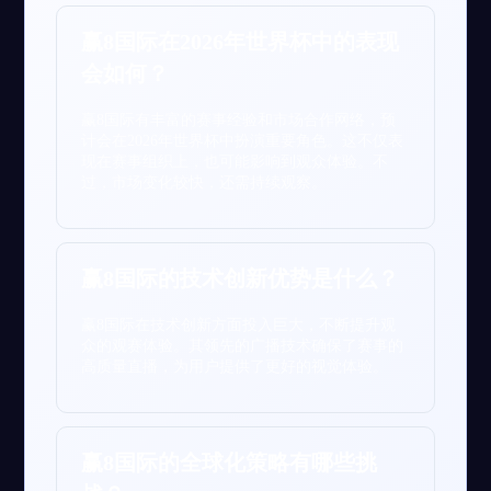
赢8国际在2026年世界杯中的表现
会如何？
赢8国际有丰富的赛事经验和市场合作网络，预
计会在2026年世界杯中扮演重要角色。这不仅表
现在赛事组织上，也可能影响到观众体验。不
过，市场变化较快，还需持续观察。
赢8国际的技术创新优势是什么？
赢8国际在技术创新方面投入巨大，不断提升观
众的观赛体验。其领先的广播技术确保了赛事的
高质量直播，为用户提供了更好的视觉体验。
赢8国际的全球化策略有哪些挑