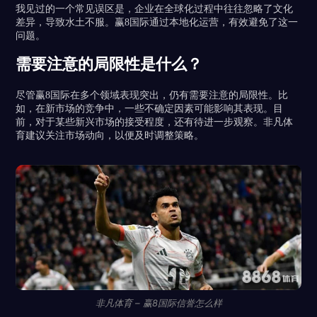
我见过的一个常见误区是，企业在全球化过程中往往忽略了文化
差异，导致水土不服。赢8国际通过本地化运营，有效避免了这一
问题。
需要注意的局限性是什么？
尽管赢8国际在多个领域表现突出，仍有需要注意的局限性。比
如，在新市场的竞争中，一些不确定因素可能影响其表现。目
前，对于某些新兴市场的接受程度，还有待进一步观察。非凡体
育建议关注市场动向，以便及时调整策略。
非凡体育 – 赢8国际信誉怎么样