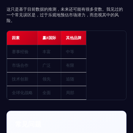
这只是基于目前数据的推测，未来还可能有很多变数。我见过的
一个常见误区是，过于乐观地预估市场潜力，而忽视其中的风
险。
因素
赢8国际
其他品牌
赛事经验
丰富
中等
市场合作
广泛
有限
技术创新
领先
追随
全球化战略
全面
局部
常见问题