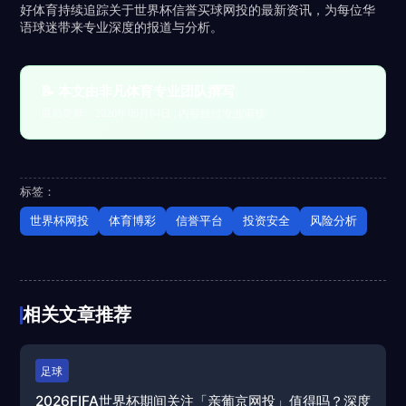
好体育持续追踪关于世界杯信誉买球网投的最新资讯，为每位华
语球迷带来专业深度的报道与分析。
📝 本文由非凡体育专业团队撰写
最后更新：2026年06月04日 | 内容经过专业审核
标签：
世界杯网投
体育博彩
信誉平台
投资安全
风险分析
相关文章推荐
足球
2026FIFA世界杯期间关注「亲葡京网投」值得吗？深度