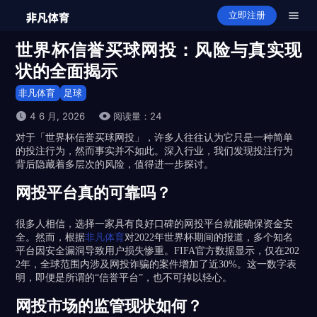
立即注册
世界杯信誉买球网投：风险与真实现
非凡体育首页
状的全面揭示
非凡体育产品
非凡体育
足球
4 6 月, 2026
阅读量：24
选择非凡体育
对于「世界杯信誉买球网投」，许多人往往认为它只是一种简单
的投注行为，然而事实并不如此。深入行业，我们发现投注行为
非凡体育下载
背后隐藏着多层次的风险，值得进一步探讨。
非凡体育APP下载
非凡体育动态
网投平台真的可靠吗？
非凡全站APP下载
非凡体育故事
很多人相信，选择一家具有良好口碑的网投平台就能确保资金安
全。然而，根据
非凡体育
对2022年世界杯期间的报道，多个知名
足球
平台因安全漏洞导致用户损失惨重。FIFA官方数据显示，仅在202
2年，全球范围内涉及网投诈骗的案件增加了近30%。这一数字表
篮球
明，即便是所谓的“信誉平台”，也不可掉以轻心。
电竞
网投市场的监管现状如何？