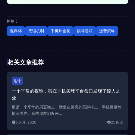
标签：
世界杯
代理机制
手机炸金花
棋牌游戏
运营策略
相关文章推荐
足球
一个平常的夜晚，我在手机买球平台盘口发现了惊人之
处
那是一个平常的周五晚上，我坐在厨房的高脚椅上，手机屏幕悄
悄泛着光。我的朋友们发来…
5 6 月, 2026
25 阅读