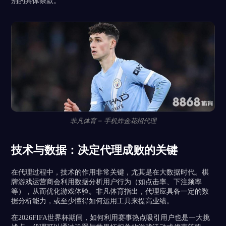
别的具体条款。
非凡体育 – 手机炸金花招代理
技术与数据：决定代理成败的关键
在代理过程中，技术的作用非常关键，尤其是在大数据时代。棋
牌游戏运营商会利用数据分析用户行为（如点击率、下注频率
等），从而优化游戏体验。非凡体育指出，代理应具备一定的数
据分析能力，或至少懂得如何运用工具来提高业绩。
在2026FIFA世界杯期间，如何利用赛事热点吸引用户也是一大挑