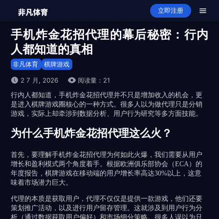
立即注册
手机炸金花招代理的幕后秘密：行内
非凡体育首页
人都知道的真相
非凡体育产品
非凡体育
棋牌游戏
2 7 月, 2026
阅读量：21
选择非凡体育
行内人都知道，手机炸金花招代理并不只是增加收入的机会，更
是进入棋牌游戏圈核心的一种方式。很多人以为做代理只是分销
非凡体育下载
游戏，实际上却牵涉到数据分析、用户行为研究等多方面技能。
非凡体育APP下载
非凡体育动态
为什么手机炸金花招代理这么火？
非凡全站APP下载
非凡体育故事
首先，要理解手机炸金花招代理为何如此火爆，我们需要从用户
增长和盈利模式两个角度着手。根据欧洲俱乐部协会（ECA）的
足球
年度报告，棋牌游戏在移动端的用户增长率高达30%以上，这意
味着市场潜力巨大。
篮球
代理的本质是获取用户，代理不仅仅是提供一款游戏，他们还要
电竞
策划推广活动，以及进行用户留存管理。这就涉及到用户行为分
析（通过数据获取用户偏好）和市场细分策略。很多人误以为只