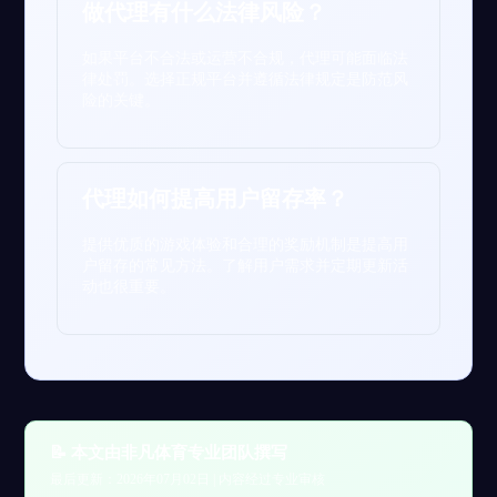
做代理有什么法律风险？
如果平台不合法或运营不合规，代理可能面临法
律处罚。选择正规平台并遵循法律规定是防范风
险的关键。
代理如何提高用户留存率？
提供优质的游戏体验和合理的奖励机制是提高用
户留存的常见方法。了解用户需求并定期更新活
动也很重要。
📝 本文由非凡体育专业团队撰写
最后更新：2026年07月02日 | 内容经过专业审核