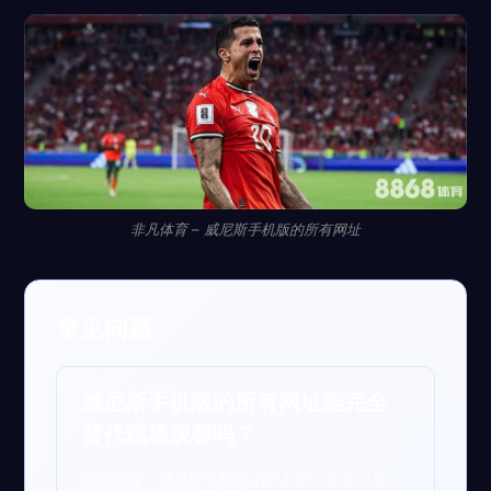
非凡体育 – 威尼斯手机版的所有网址
常见问题
威尼斯手机版的所有网址能完全
替代现场观赛吗？
目前来看，威尼斯手机版的所有网址能提供独特