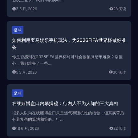
3 5 月, 2026
28 阅读
足球
如何利用宝马娱乐手机玩法，为2026FIFA世界杯做好准
备
你是否感到在2026FIFA世界杯时可能会被预测结果难倒？别担
心，我们准备了一些…
5 5 月, 2026
30 阅读
足球
在线赌博盘口内幕揭秘：行内人不为人知的三大真相
很多人以为在线赌博盘口只是运气和随机性的结合，但其实背后
有着复杂的算法和策略。行…
18 6 月, 2026
22 阅读