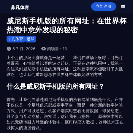
立即注册
威尼斯手机版的所有网址：在世界杯
非凡体育首页
热潮中意外发现的秘密
非凡体育产品
非凡体育
足球
6 7 月, 2026
阅读量：13
选择非凡体育
上个月的那场比赛就像是一场梦——我们在球场上欢呼，目光盯
着屏幕，心情随着比赛的波动起伏。正是在这种氛围中，我第一
非凡体育下载
次注意到威尼斯手机版的所有网址。这种新潮流不但吸引了大批
球迷，也让我们重新思考在世界杯中体验足球的方式。
非凡体育APP下载
非凡体育动态
什么是威尼斯手机版的所有网址？
非凡全站APP下载
非凡体育故事
首先，让我们弄清楚威尼斯手机版的所有网址到底是什么。它并
足球
不仅仅是一个足球俱乐部或赛事平台，而是一种全新的数字体验
方式。用户可以通过手机客户端实时查看比赛数据、球员动态，
篮球
甚至参与互动竞猜。说实话，这让我有点意外——原来技术可以
如此无缝地融入球迷的体验中。据FIFA官方数据，这种技术正在
电竞
以惊人的速度普及。