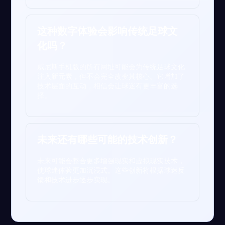
这种数字体验会影响传统足球文
化吗？
威尼斯手机版的所有网址可能会为传统足球文化
注入新元素，但不会完全改变其核心。它增加了
技术层面的互动，相信会让球迷有更丰富的选
择。
未来还有哪些可能的技术创新？
未来可能会整合更多增强现实和虚拟现实技术，
使球迷体验更加沉浸式。这些创新将根据球迷反
馈和技术进步逐步实现。