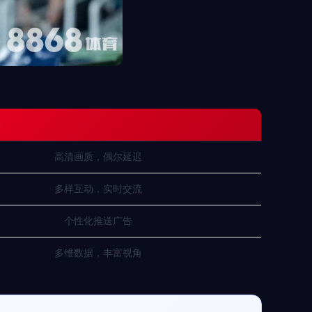
台
高清画质，偶尔延迟
多样互动，实时交流
个性化推送广告
多维数据，丰富视角