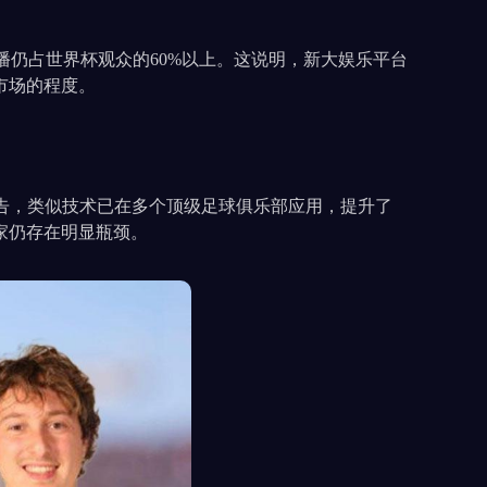
播仍占世界杯观众的60%以上。这说明，新大娱乐平台
市场的程度。
告，类似技术已在多个顶级足球俱乐部应用，提升了
家仍存在明显瓶颈。