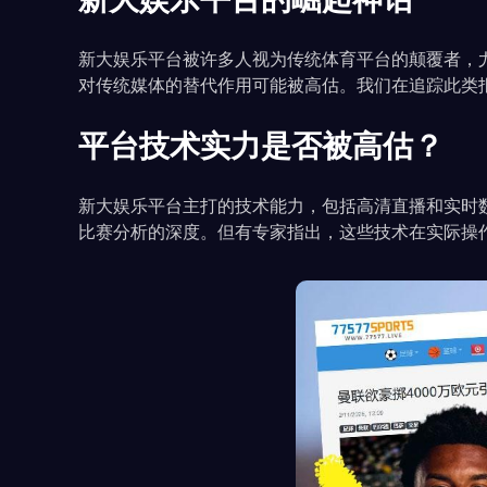
新大娱乐平台被许多人视为传统体育平台的颠覆者，尤
对传统媒体的替代作用可能被高估。我们在追踪此类
平台技术实力是否被高估？
新大娱乐平台主打的技术能力，包括高清直播和实时
比赛分析的深度。但有专家指出，这些技术在实际操