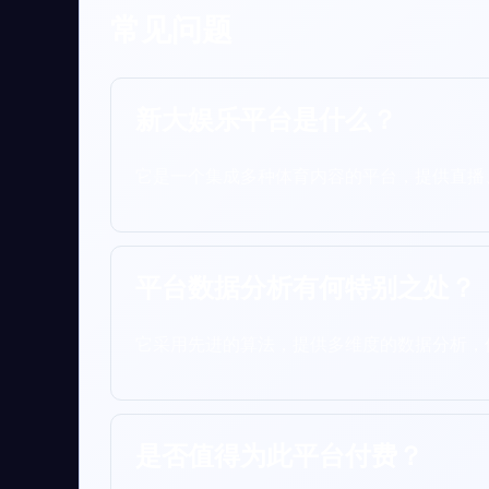
常见问题
新大娱乐平台是什么？
它是一个集成多种体育内容的平台，提供直播
平台数据分析有何特别之处？
它采用先进的算法，提供多维度的数据分析，
是否值得为此平台付费？