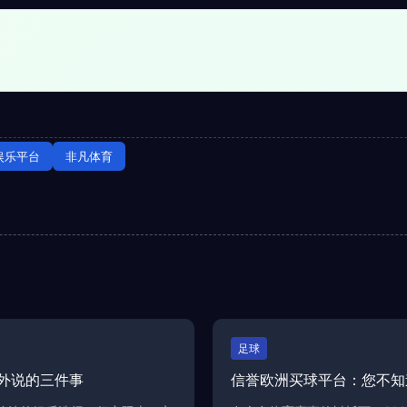
娱乐平台
非凡体育
足球
外说的三件事
信誉欧洲买球平台：您不知