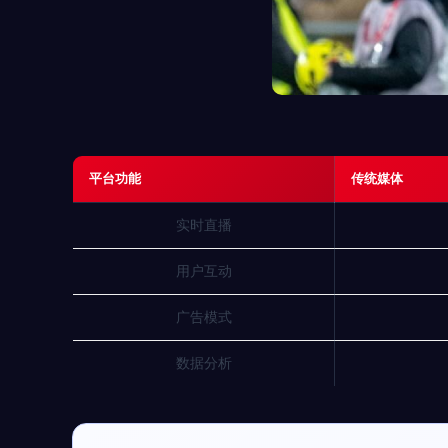
平台功能
传统媒体
实时直播
用户互动
广告模式
数据分析