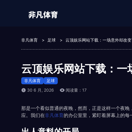
非凡体育
>
足球
>
云顶娱乐网站下载：一场意外却改变
云顶娱乐网站下载：一
非凡体育
足球
30 6 月, 2026
阅读量：17
那是一个看似普通的夜晚，然而，正是这样一个夜晚
应。我们在
非凡体育
的办公室里，紧盯着屏幕上的每
出人意料的开局