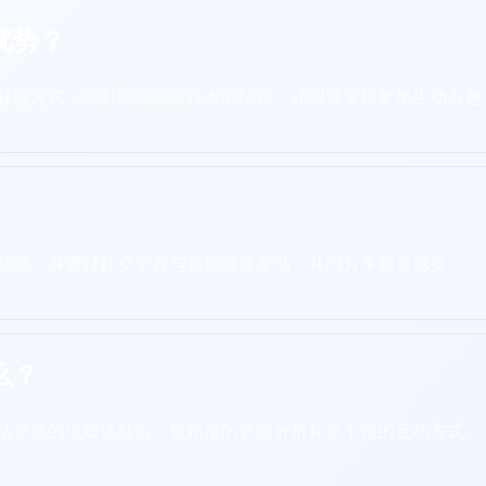
优势？
获取方式，同时增强现实技术的结合，让观赛变得更加生动有趣
动态，并通过社交平台与其他球迷互动，共同分享观赛感受。
么？
括更低的流媒体延迟、更精准的数据分析和更丰富的互动方式。