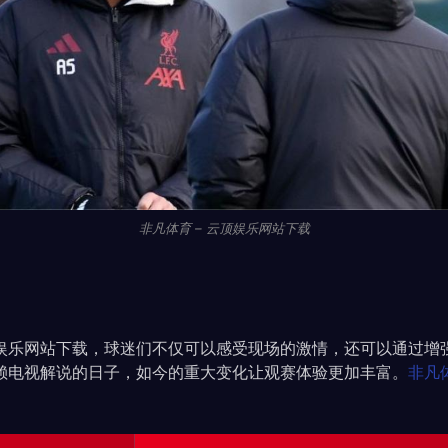
非凡体育 – 云顶娱乐网站下载
娱乐网站下载，球迷们不仅可以感受现场的激情，还可以通过增
赖电视解说的日子，如今的重大变化让观赛体验更加丰富。
非凡