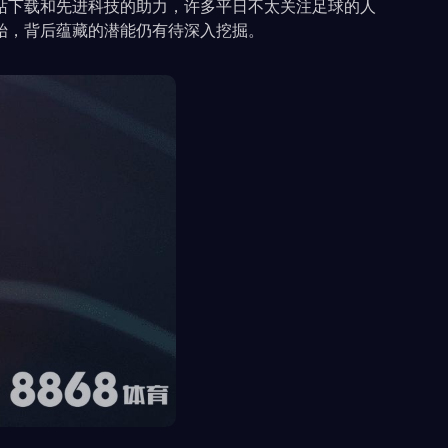
站下载和先进科技的助力，许多平日不太关注足球的人
始，背后蕴藏的潜能仍有待深入挖掘。