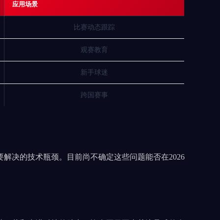
应用场景
比赛动态跟踪
观赛教育
新手球迷
跨国赛事
解决的技术瓶颈。目前尚不确定这些问题能否在2026