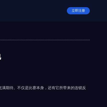
载
非凡体育动态
非凡体育故事
立即注册
PP下载
足球
PP下载
篮球
电竞
真人娱乐
晚
棋牌游戏
充满期待。不仅是比赛本身，还有它所带来的连锁反