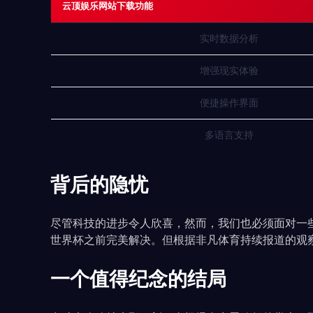
云顶娱乐网站下载功能
实时数据分析
增强现实体验
便捷操作界面
多语言支持
背后的隐忧
尽管科技的进步令人欣喜，然而，我们也必须面对一些
世界杯之前完美解决。但根据非凡体育持续报道的观
一个值得纪念的结局