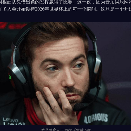
阿根廷队凭借出色的发挥赢得了比赛。这一夜，因为云顶娱乐网
多人会开始期待2026年世界杯上的每一个瞬间。这只是一个开
非凡体育 – 云顶娱乐网站下载