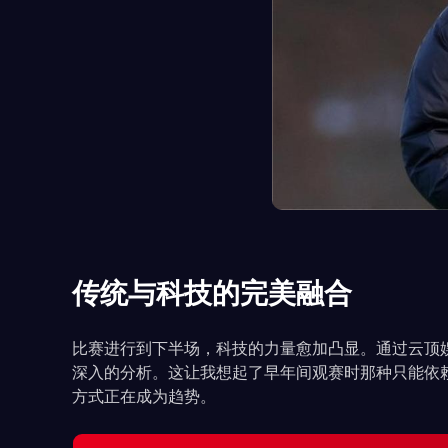
传统与科技的完美融合
比赛进行到下半场，科技的力量愈加凸显。通过云顶
深入的分析。这让我想起了早年间观赛时那种只能依
方式正在成为趋势。